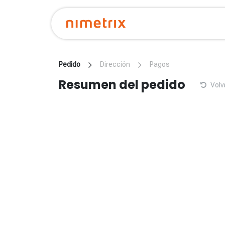
Ir al contenido
Inicio
Tiend
Pedido
Dirección
Pagos
Resumen del pedido
Volv