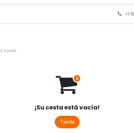
a
Blog
Trabajos
+1 
er a pedir
¡Su cesta está vacía!
Tienda