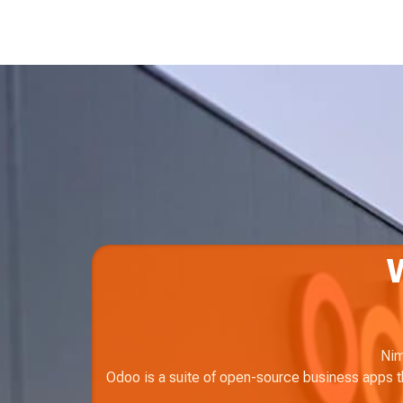
Ir al contenido
W
Nim
Odoo is a suite of open-source business apps 