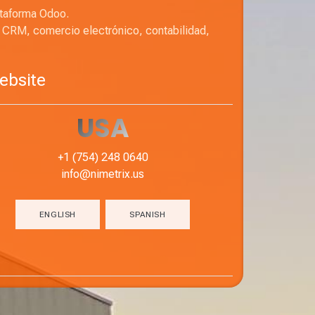
ataforma Odoo.
 CRM, comercio electrónico, contabilidad,
Website
USA
+1 (754) 248 0640
info@nimetrix.us
ENGLISH
SPANISH